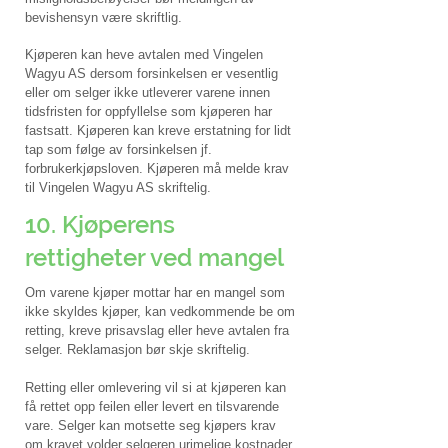
bevishensyn være skriftlig.
Kjøperen kan heve avtalen med Vingelen
Wagyu AS dersom forsinkelsen er vesentlig
eller om selger ikke utleverer varene innen
tidsfristen for oppfyllelse som kjøperen har
fastsatt.
​
Kjøperen kan kreve erstatning for lidt
tap som følge av forsinkelsen jf.
forbrukerkjøpsloven. Kjøperen må melde krav
til Vingelen Wagyu AS skriftelig.
10. Kjøperens
rettigheter ved mangel
Om varene kjøper mottar har en mangel som
ikke skyldes kjøper, kan vedkommende be om
retting, kreve prisavslag eller heve avtalen fra
selger. Reklamasjon bør skje skriftelig.
Retting eller omlevering vil si at kjøperen kan
få rettet opp feilen eller levert en tilsvarende
vare. Selger kan motsette seg kjøpers krav
om kravet volder selgeren urimelige kostnader.