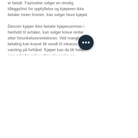
er betalt. Fastsetter selger en rimelig
tilleggsfrist for oppfyllelse og kjøperen ikke
betaler innen frosten, kan selger heve kjøpet.
Dersom kjøper ikke betaler kjøpesummen i
henhold til avtalen, kan selger kreve renter
etter forsinkelsesrenteloven. Ved manglende
betaling kan kravet bli sendt til inkasso – etter
varsling på forhånd. Kjøper kan da bli holdt
ansvarlig for gebyr etter inkassoloven.
Om en kjøper unnlater å hente betalte varer,
kan Vingelen Wagyu AS belaste kjøper et
gebyr på 100 kroner, samt frakt av varen
kjørevegens lengde tur/retur. Gebyret skal
dekke selgers tidsbruk og utlegg for å levere
varen. Et slikt gebyr kan ikke belastes
personer under 18 år.
12. Personopplysninger
Selger er ansvarlig for personopplysninger
som kommer inne som følge av kjøp. Med
mindre kjøperen samtykker til noe annet, kan