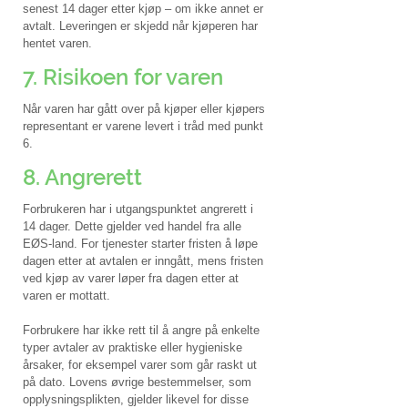
senest 14 dager etter kjøp – om ikke annet er
avtalt. Leveringen er skjedd når kjøperen har
hentet varen.
7. Risikoen for varen
Når varen har gått over på kjøper eller kjøpers
representant er varene levert i tråd med punkt
6.
8. Angrerett
Forbrukeren har i utgangspunktet angrerett i
14 dager. Dette gjelder ved handel fra alle
EØS-land. For tjenester starter fristen å løpe
dagen etter at avtalen er inngått, mens fristen
ved kjøp av varer løper fra dagen etter at
varen er mottatt.
Forbrukere har ikke rett til å angre på enkelte
typer avtaler av praktiske eller hygieniske
årsaker, for eksempel varer som går raskt ut
på dato. Lovens øvrige bestemmelser, som
opplysningsplikten, gjelder likevel for disse