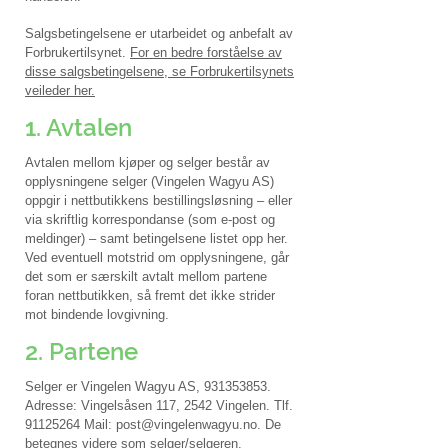
Salgsbetingelsene er utarbeidet og anbefalt av
Forbrukertilsynet.
For en bedre forståelse av
disse salgsbetingelsene, se Forbrukertilsynets
veileder her.
1. Avtalen
Avtalen mellom kjøper og selger består av
opplysningene selger (Vingelen Wagyu AS)
oppgir i nettbutikkens bestillingsløsning – eller
via skriftlig korrespondanse (som e-post og
meldinger) – samt betingelsene listet opp her.
Ved eventuell motstrid om opplysningene, går
det som er særskilt avtalt mellom partene
foran nettbutikken, så fremt det ikke strider
mot bindende lovgivning.
2. Partene
Selger er Vingelen Wagyu AS,
931353853
.
Adresse: Vingelsåsen 117, 2542 Vingelen. Tlf.
91125264
Mail:
post@vingelenwagyu.no
. De
betegnes videre som selger/selgeren.