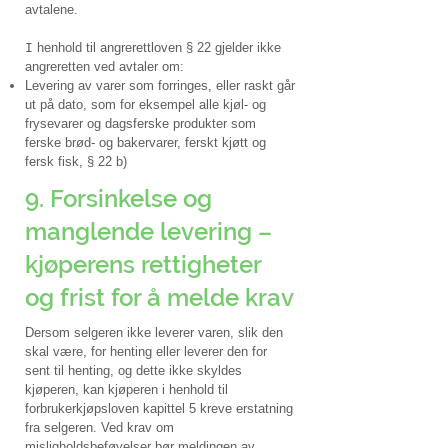
avtalene.
henhold til angrerettloven § 22 gjelder ikke
I
angreretten ved avtaler om:
Levering av varer som forringes, eller raskt går
ut på dato, som for eksempel alle kjøl- og
frysevarer og dagsferske produkter som
ferske brød- og bakervarer, ferskt kjøtt og
fersk fisk, § 22 b)
9. Forsinkelse og
manglende levering –
kjøperens rettigheter
og frist for å melde krav
Dersom selgeren ikke leverer varen, slik den
skal være, for henting eller leverer den for
sent til henting, og dette ikke skyldes
kjøperen, kan kjøperen i henhold til
forbrukerkjøpsloven kapittel 5 kreve erstatning
fra selgeren.
​
Ved krav om
misligholdsbeføyelser bør meldingen av